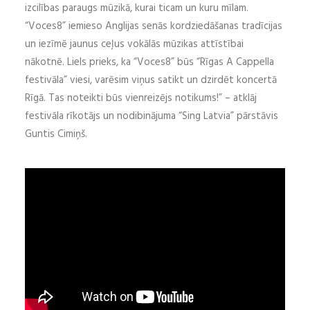
izcilības paraugs mūzikā, kurai ticam un kuru mīlam.
“Voces8” iemieso Anglijas senās kordziedāšanas tradīcijas
un iezīmē jaunus ceļus vokālās mūzikas attīstībai
nākotnē. Liels prieks, ka “Voces8” būs “Rīgas A Cappella
festivāla” viesi, varēsim viņus satikt un dzirdēt koncertā
Rīgā. Tas noteikti būs vienreizējs notikums!” – atklāj
festivāla rīkotājs un nodibinājuma “Sing Latvia” pārstāvis
Guntis Cimiņš.