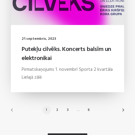
21 septembris, 2023
Putekļu cilvēks. Koncerts balsīm un
elektronikai
Pirmatskaņojums 1. novembrī Sporta 2 kvartāla
Lielajā zālē
1
2
3
...
6