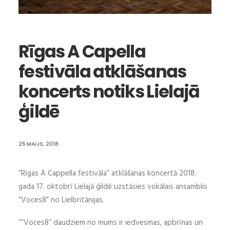
Rīgas A Capella
festivāla atklāšanas
koncerts notiks Lielajā
ģildē
25 MAIJS, 2018
“Rīgas A Cappella festivāla” atklāšanas koncertā 2018.
gada 17. oktobrī Lielajā ģildē uzstāsies vokālais ansamblis
“Voces8” no Lielbritānijas.
““Voces8” daudziem no mums ir iedvesmas, apbrīnas un