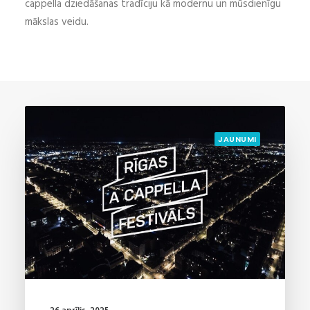
cappella dziedāšanas tradīciju kā modernu un mūsdienīgu
mākslas veidu.
JAUNUMI