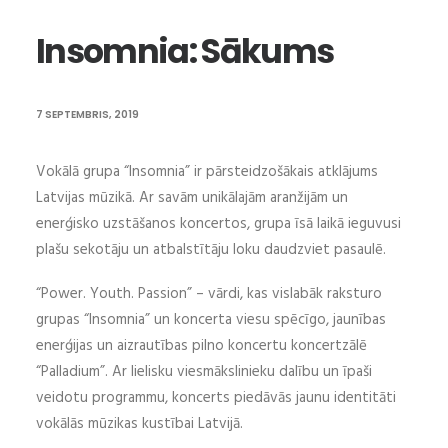
Insomnia: Sākums
7 SEPTEMBRIS, 2019
Vokālā grupa “Insomnia” ir pārsteidzošākais atklājums
Latvijas mūzikā. Ar savām unikālajām aranžijām un
enerģisko uzstāšanos koncertos, grupa īsā laikā ieguvusi
plašu sekotāju un atbalstītāju loku daudzviet pasaulē.
“Power. Youth. Passion” – vārdi, kas vislabāk raksturo
grupas “Insomnia” un koncerta viesu spēcīgo, jaunības
enerģijas un aizrautības pilno koncertu koncertzālē
“Palladium”. Ar lielisku viesmākslinieku dalību un īpaši
veidotu programmu, koncerts piedāvās jaunu identitāti
vokālās mūzikas kustībai Latvijā.