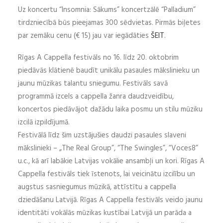
Uz koncertu “Insomnia: Sākums” koncertzālē “Palladium”
tirdzniecībā būs pieejamas 300 sēdvietas. Pirmās biļetes
par zemāku cenu (€ 15) jau var iegādāties
ŠEIT
.
Rīgas A Cappella festivāls no 16. līdz 20. oktobrim
piedāvās klātienē baudīt unikālu pasaules mākslinieku un
jaunu mūzikas talantu sniegumu. Festivāls savā
programmā izcels a cappella žanra daudzveidību,
koncertos piedāvājot dažādu laika posmu un stilu mūziku
izcilā izpildījumā.
Festivālā līdz šim uzstājušies daudzi pasaules slaveni
mākslinieki – „The Real Group”, “The Swingles”, “Voces8”
u.c., kā arī labākie Latvijas vokālie ansambļi un kori. Rīgas A
Cappella festivāls tiek īstenots, lai veicinātu izcilību un
augstus sasniegumus mūzikā, attīstītu a cappella
dziedāšanu Latvijā. Rīgas A Cappella festivāls veido jaunu
identitāti vokālās mūzikas kustībai Latvijā un parāda a