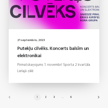
21 septembris, 2023
Putekļu cilvēks. Koncerts balsīm un
elektronikai
Pirmatskaņojums 1. novembrī Sporta 2 kvartāla
Lielajā zālē
1
2
3
...
6