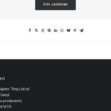
VISI JAUNUMI
KTI
ājums “Sing Latvia”
Cimiņš
la producents
9476731