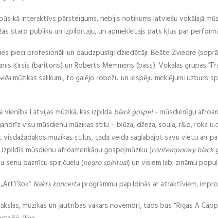
s kā interaktīvs pārsteigums, nebijis notikums latviešu vokālajā mūzi
žas starp publiku un izpildītāju, un apmeklētājs pats kļūs par perfor
es pieci profesionāli un daudzpusīgi dziedātāji: Beāte Zviedre (soprā
ānis Ķirsis (baritons) un Roberts Memmēns (bass). Vokālās grupas “Fr
ella
mūzikas salikumi, to galējo robežu un iespēju meklējumi uzburs sp
la vienība Latvijas mūzikā, kas izpilda
black gospel
– mūsdienīgu afroam
gandrīz visu mūsdienu mūzikas stilu – blūza, džeza, soula, r&b, roka u.c
t visdažādākos mūzikas stilus, tādā veidā saglabājot savu vietu arī pas
 izpildīs mūsdienu afroamerikāņu gospeļmūziku (
contemporary black 
u senu baznīcu spiričuelu (
negro spiritual
) un visiem labi zināmu popu
„Art’i’šok“
Nakts koncerta
programmu papildinās ar atraktīviem, impr
mākslas, mūzikas un jautrības vakars novembrī, tāds būs “Rīgas A Cappe