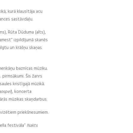
kā, kurā klausītāja acu
mances sastāvdaļu.
ns), Rūta Dūduma (alts),
amest” izpildījumā skanēs
ilgtu un krāšņu skaņas
erikāņu baznīcas mūziku.
. pirmsākumi. Šis žanrs
aules kristīgajā mūzikā.
gospel
), koncerta
lārās mūzikas skaņdarbus.
ovizētiem priekšnesumiem.
lla festivāla”
Nakts