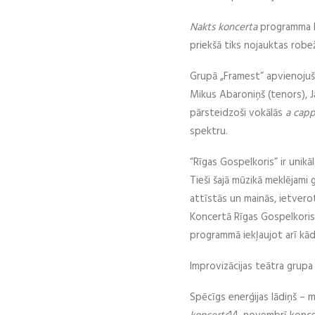
Nakts koncerta
programma bū
priekšā tiks nojauktas robe
Grupā „Framest” apvienojuši
Mikus Abaroniņš (tenors), J
pārsteidzoši vokālās
a capp
spektru.
“Rīgas Gospelkoris” ir unikā
Tieši šajā mūzikā meklējami 
attīstās un mainās, ietvero
Koncertā Rīgas Gospelkoris
programmā iekļaujot arī kād
Improvizācijas teātra grupa 
Spēcīgs enerģijas lādiņš – 