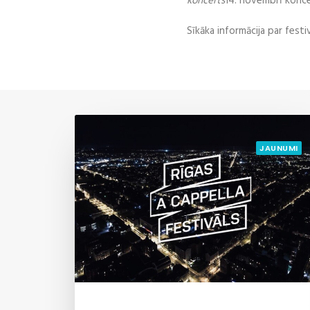
koncerts
14. novembrī konc
Sīkāka informācija par festi
JAUNUMI