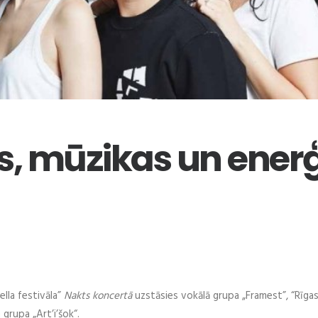
, mūzikas un enerģ
lla festivāla”
Nakts koncertā
uzstāsies vokālā grupa „Framest”, “Rīga
 grupa „Art’i’šok“.