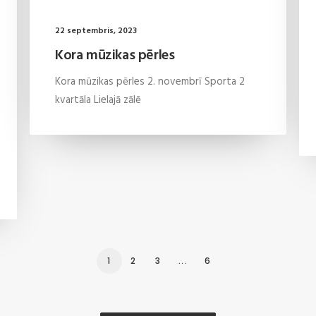
22 septembris, 2023
Kora mūzikas pērles
Kora mūzikas pērles 2. novembrī Sporta 2
kvartāla Lielajā zālē
1
2
3
...
6