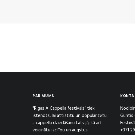
PAR MUMS
KONTA
"Rīgas A Cappella festivāls“ tiek
Nodibin
īstenots, lai attīstītu un popularizētu
Guntis 
a cappella dziedāšanu Latvijā, kā arī
Festivā
veicinātu izcilību un augstus
+371 2