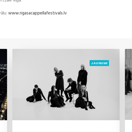
ertzālē
Rīga.
vālu:
www.rigasacappellafestivals.lv
JAUNUMI