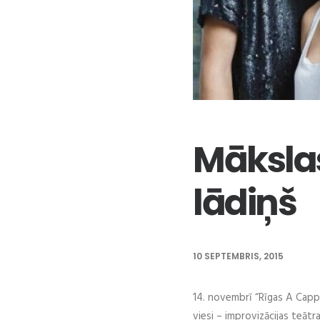
Mākslas
lādiņš
10 SEPTEMBRIS, 2015
14. novembrī “Rīgas A Cappe
viesi – improvizācijas teātra