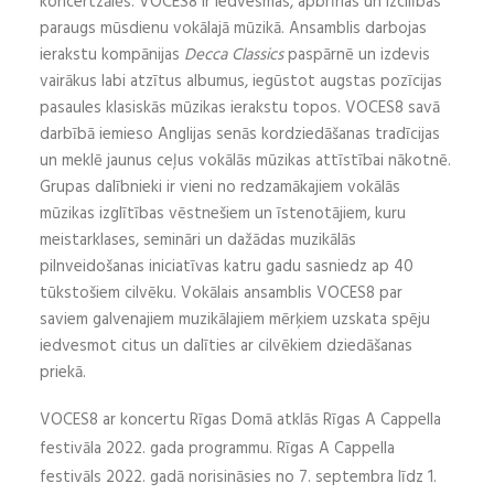
koncertzālēs. VOCES8 ir iedvesmas, apbrīnas un izcilības
paraugs mūsdienu vokālajā mūzikā. Ansamblis darbojas
ierakstu kompānijas
Decca Classics
paspārnē un izdevis
vairākus labi atzītus albumus, iegūstot augstas pozīcijas
pasaules klasiskās mūzikas ierakstu topos. VOCES8 savā
darbībā iemieso Anglijas senās kordziedāšanas tradīcijas
un meklē jaunus ceļus vokālās mūzikas attīstībai nākotnē.
Grupas dalībnieki ir vieni no redzamākajiem vokālās
mūzikas izglītības vēstnešiem un īstenotājiem, kuru
meistarklases, semināri un dažādas muzikālās
pilnveidošanas iniciatīvas katru gadu sasniedz ap 40
tūkstošiem cilvēku. Vokālais ansamblis VOCES8 par
saviem galvenajiem muzikālajiem mērķiem uzskata spēju
iedvesmot citus un dalīties ar cilvēkiem dziedāšanas
priekā.
VOCES8 ar koncertu Rīgas Domā atklās Rīgas A Cappella
festivāla 2022. gada programmu. Rīgas A Cappella
festivāls 2022. gadā norisināsies no 7. septembra līdz 1.