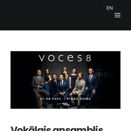
EN
SĀKUMS
JAUNUMI
KONTAKTI
ENGLISH
Vokālais ansamblis