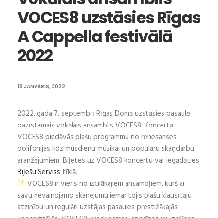
VOCES8 uzstāsies Rīgas
A Cappella festivālā
2022
18 JANVĀRIS, 2022
2022. gada 7. septembrī Rīgas Domā uzstāsies pasaulē
pazīstamais vokālais ansamblis VOCES8. Koncertā
VOCES8 piedāvās plašu programmu no renesanses
polifonijas līdz mūsdienu mūzikai un populāru skaņdarbu
aranžējumiem. Biļetes uz VOCES8 koncertu var iegādāties
Biļešu Serviss
tīklā.
VOCES8 ir viens no izcilākajiem ansambļiem, kurš ar
savu nevainojamo skanējumu iemantojis plašu klausītāju
atzinību un regulāri uzstājas pasaules prestižākajās