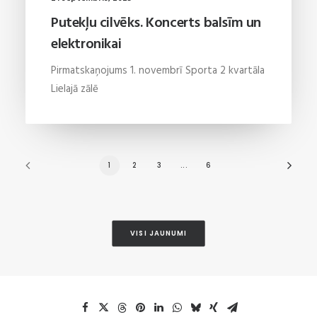
Putekļu cilvēks. Koncerts balsīm un
elektronikai
Pirmatskaņojums 1. novembrī Sporta 2 kvartāla
Lielajā zālē
1
2
3
...
6
VISI JAUNUMI