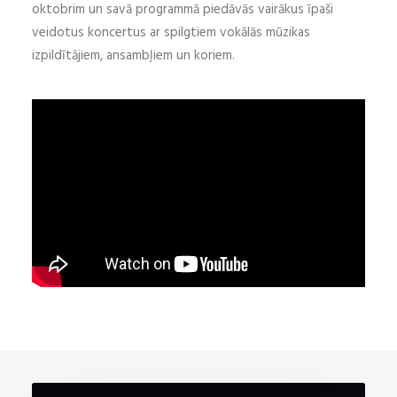
oktobrim un savā programmā piedāvās vairākus īpaši
veidotus koncertus ar spilgtiem vokālās mūzikas
izpildītājiem, ansambļiem un koriem.