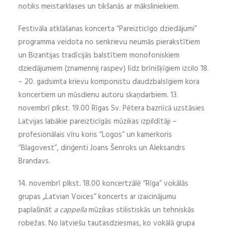
notiks meistarklases un tikšanās ar māksliniekiem.
Festivāla atklāšanas koncerta “Pareizticīgo dziedājumi”
programma veidota no senkrievu neumās pierakstītiem
un Bizantijas tradīcijās balstītiem monofoniskiem
dziedājumiem (znamennij raspev) līdz brīnišķīgiem izcilo 18.
– 20. gadsimta krievu komponistu daudzbalsīgiem kora
koncertiem un mūsdienu autoru skaņdarbiem. 13.
novembrī plkst. 19.00 Rīgas Sv. Pētera baznīcā uzstāsies
Latvijas labākie pareizticīgās mūzikas izpildītāji –
profesionālais vīru koris “Logos” un kamerkoris
“Blagovest”, diriģenti Joans Šenroks un Aleksandrs
Brandavs.
14. novembrī plkst. 18.00 koncertzālē “Rīga” vokālās
grupas „Latvian Voices“ koncerts ar izaicinājumu
paplašināt
a cappella
mūzikas stilistiskās un tehniskās
robežas. No latviešu tautasdziesmas, ko vokālā grupa