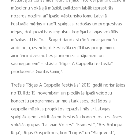
Klausītājos cenšamies radīt dziļāku interesi par procesiem
mūsdienu vokālajā mūzikā, palīdzam labāk izprast šīs
nozares nozīmi, arī īpašo vēsturisko lomu Latvijā.
Festivāla mērķis ir radīt spilgtas, radošas un progresīvas
idejas, dot pozitīvus impulsus kopējai Latvijas vokālās
mūzikas attīstībai. Šogad daudz strādājam ar jauniešu
auditoriju, izveidojot Festivāla izglītības programmu,
aicinām iedvesmoties jauniem izaicinājumiem un
sasniegumiem” – stāsta “Rīgas A Cappella festivāla”
producents Guntis Cimiņš.
Trešais “Rīgas A Cappella festivāls” 2015. gadā norisnāsies
no 13. līdz 15. novembrim un piedāvās īpaši veidotu
koncertu programmas un meistarklases, dažādos a
cappella mūzikas projektos iepazīstinās ar Latvijas
spilgtākajiem izpildītājiem. Festivāla koncertos uzstāsies
vokālās grupas “Latvian Voices”, “Framest”, “Ars Antiqua
Riga”, Rīgas Gospelkoris, kori “Logos” un “Blagovest”,