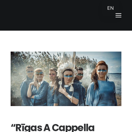
EN
SĀKUMS
JAUNUMI
KONTAKTI
ENGLISH
“Rīgas A Cappella