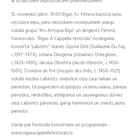
ar atraktīviem improvizētiem priekšnesumiem.
15. novembrī plkst. 19.00 Rīgas Sv. Pētera baznīcā senu
vēstures elpu, pilnu mistiskiem noslēpumiem sniegs
vokālā grupa “Ars Antiqua Riga” un diriģents Pēteris
Vaickovskis. “Rīgas A Cappella festivāla” noslēguma
koncertā “Labirinti” skanēs Gijoma Difē (Guillaume Du Fay,
c.1397–1474), Johana Okegema (Johannes Ockeghem,
c.1425–1495), Jakoba Obrehta (Jacob Obrecht, c.1450–
1505), Žoskēna de Prē (Josquin des Prés, c. 1450–1521)
vokālā mūzika. Labirints simbolizē ceļu cauri laikam un
pieredzei, tā pagriezieni atspoguļo virzienu maiņu, pārejas
periodus, nedrošību, atklājumus un sasniegumus dzīves
ceļā. Labirints pārveido, garīgi harmonizē un sniedz jaunu
pieredzi.
Vairāk par Festivāla koncertiem un programmām –
www.rigasacappellafestivals.lv.