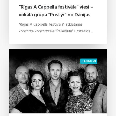
“Rīgas A Cappella festivāla” viesi –
vokālā grupa “Postyr” no Dānijas
"Rīgas A Cappella festivāla" atklāšanas
koncertā koncertzālē "Palladium" uzstāsies…
JAUNUMI