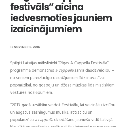
festivāls” aicina
iedvesmoties jauniem
izaicinājumiem
12 NOVEMBRIS, 2015
Spilgti Latvijas mākslinieki “Rīgas A Cappella Festivāla”
programmā demonstrēs
a cappella
žanra daudzveidību –
no seniem pareizticīgo dziedājumiem līdz inovatīvai
popmūzikai, no gospeļu un džeza mūzikas līdz mistiskiem
vēstures noslēpumiem.
“2013. gadā uzsākām veidot Festivālu, lai veicinātu izcilību
un augstus sasniegumus mūzikā, attīstītu un
popularizētu
a cappella
dziedāšanu jauniešu vidū Latvijā.