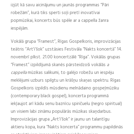
izjūt kā savu aicinājumu un jaunās programmas “Pāri
robežām”, kurā tiks sperti soļi pretī inovatīvai
popmūzikai, koncerts būs spēle ar a cappella žanra
iespējām.
Vokālā grupa “Framest”, Rīgas Gospelkoris, improvizācijas
teātris “Art’i’šok” uzstāsies Festivāla “Nakts koncertā” 14.
novembrī plkst. 21.00 koncertzālē “Rīga”. Vokālās grupas
“Framest” izpildījumā skanēs pārsteidzoši vokālās
a
cappella
mūzikas salikumi, to galējo robežu un iespēju
meklējumi uzburs spilgtu un krāšņu skaņas spektru. Rīgas
Gospelkoris izpildīs mūsdienu melnādaino gospeļmūziku
(contemporary black gospel), koncerta programmā
iekļaujot arī kādu senu baznīcu spiričuelu (negro spiritual)
un visiem labi zināmu populārās mūzikas skaņdarbus.
Improvizācijas grupa „Art’i’šok“ ir jaunu un talantīgu
aktieru kopa, kura “Nakts koncerta” programmu papildinās