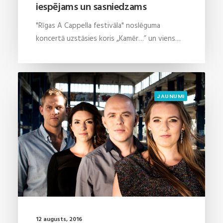
iespējams un sasniedzams
"Rīgas A Cappella festivāla" noslēguma
koncertā uzstāsies koris „Kamēr…” un viens…
JAUNUMI
12 augusts, 2016